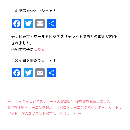
この記事をSNSでシェア！
Facebook
Twitter
Email
共
有
テレビ東京・ワールドビジネスサテライトで当社の取組が紹介
されました。
番組の様子は
こちら
この記事をSNSでシェア！
Facebook
Twitter
Email
共
有
←
「ぐんぎんビジネスサポート大賞2017」優秀賞を受賞しました
腹腔鏡手術トレーニング製品「ラパロトレーニングバインダー」＆「トレ
パッド」が八潮ブランド認定品となりました
→