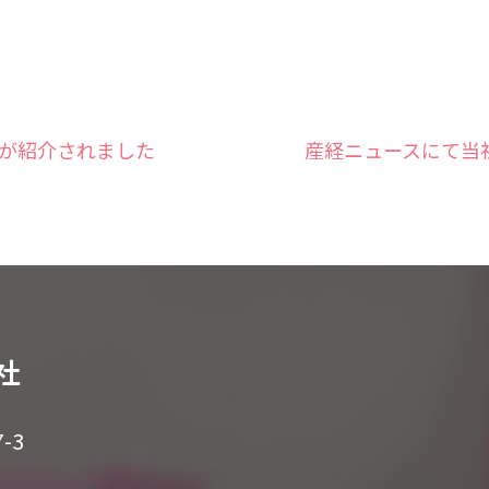
組みが紹介されました
産経ニュースにて当
会社
-3