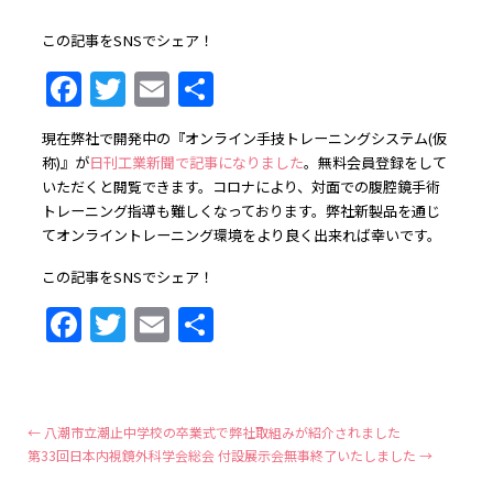
この記事をSNSでシェア！
Facebook
Twitter
Email
共
有
現在弊社で開発中の『オンライン手技トレーニングシステム(仮
称)』が
日刊工業新聞で記事になりました
。無料会員登録をして
いただくと閲覧できます。コロナにより、対面での腹腔鏡手術
トレーニング指導も難しくなっております。弊社新製品を通じ
てオンライントレーニング環境をより良く出来れば幸いです。
この記事をSNSでシェア！
Facebook
Twitter
Email
共
有
←
八潮市立潮止中学校の卒業式で弊社取組みが紹介されました
第33回日本内視鏡外科学会総会 付設展示会無事終了いたしました
→